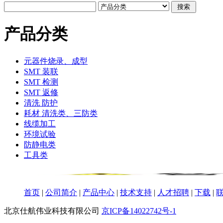
产品分类
元器件烧录、成型
SMT 装联
SMT 检测
SMT 返修
清洗 防护
耗材 清洗类、三防类
线缆加工
环境试验
防静电类
工具类
首页
|
公司简介
|
产品中心
|
技术支持
|
人才招聘
|
下载
|
北京仕航伟业科技有限公司
京ICP备14022742号-1