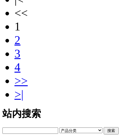
<<
1
2
3
4
>>
>|
站内搜索