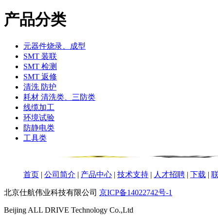
产品分类
元器件烧录、成型
SMT 装联
SMT 检测
SMT 返修
清洗 防护
耗材 清洗类、三防类
线缆加工
环境试验
防静电类
工具类
首页
|
公司简介
|
产品中心
|
技术支持
|
人才招聘
|
下载
|
北京仕航伟业科技有限公司
京ICP备14022742号-1
Beijing ALL DRIVE Technology Co.,Ltd