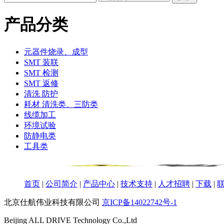
产品分类
元器件烧录、成型
SMT 装联
SMT 检测
SMT 返修
清洗 防护
耗材 清洗类、三防类
线缆加工
环境试验
防静电类
工具类
首页
|
公司简介
|
产品中心
|
技术支持
|
人才招聘
|
下载
|
北京仕航伟业科技有限公司
京ICP备14022742号-1
Beijing ALL DRIVE Technology Co.,Ltd